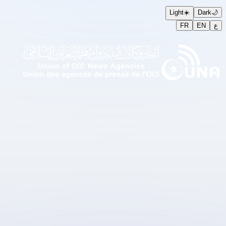
Light
☀️
Dark

FR
EN